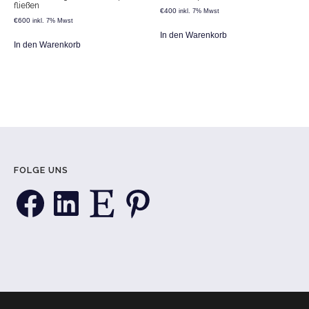
fließen
€
400
inkl. 7% Mwst
€
600
inkl. 7% Mwst
In den Warenkorb
In den Warenkorb
FOLGE UNS
Facebook
LinkedIn
Etsy
Pinterest