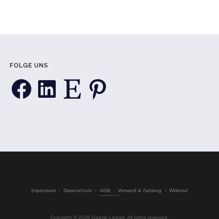
FOLGE UNS
Facebook
LinkedIn
Etsy
Pinterest
Impressum
Datenschutz
AGB
Versand & Zahlung
Widerruf
Copyright © 2026 Galerie Lineart. All rights reserved.