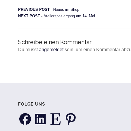
Beitragsnavigation
Previous post:
PREVIOUS POST -
Neues im Shop
Next post:
NEXT POST -
Atelierspaziergang am 14. Mai
Schreibe einen Kommentar
Du musst
angemeldet
sein, um einen Kommentar abz
FOLGE UNS
Facebook
LinkedIn
Etsy
Pinterest