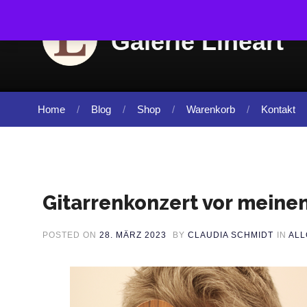
Skip to content
Galerie Lineart
Home
Blog
Shop
Warenkorb
Kontakt
Gitarrenkonzert vor meinen
POSTED ON
28. MÄRZ 2023
BY
CLAUDIA SCHMIDT
IN
ALL