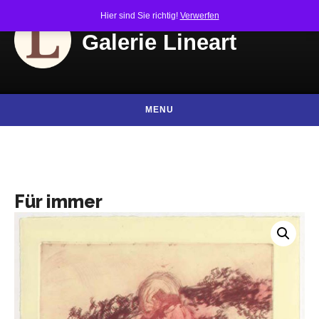
Skip to content
Hier sind Sie richtig!
Verwerfen
Galerie Lineart
MENU
Für immer