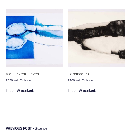
Von ganzem Herzen II
Extremadura
€
530
€
400
inkl. 7% Mwst
inkl. 7% Mwst
In den Warenkorb
In den Warenkorb
Beitragsnavigation
Previous post:
PREVIOUS POST -
Sitzende