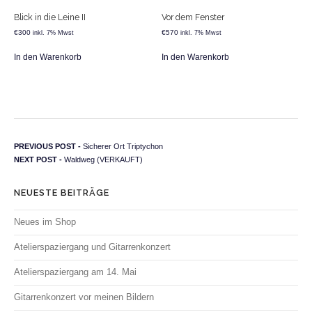
Blick in die Leine II
Vor dem Fenster
€
300
€
570
inkl. 7% Mwst
inkl. 7% Mwst
In den Warenkorb
In den Warenkorb
Beitragsnavigation
Previous post:
PREVIOUS POST -
Sicherer Ort Triptychon
Next post:
NEXT POST -
Waldweg (VERKAUFT)
NEUESTE BEITRÄGE
Neues im Shop
Atelierspaziergang und Gitarrenkonzert
Atelierspaziergang am 14. Mai
Gitarrenkonzert vor meinen Bildern