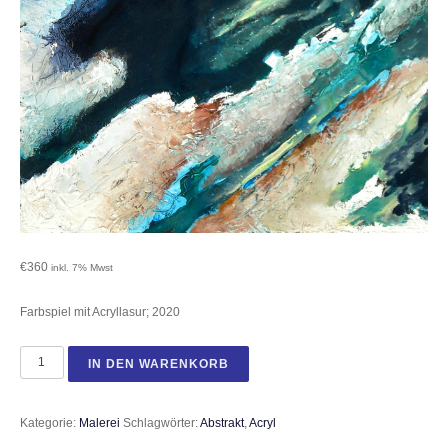
€
360
inkl. 7% Mwst
Farbspiel mit Acryllasur; 2020
Indigo abstrakt Menge
IN DEN WARENKORB
Kategorie:
Malerei
Schlagwörter:
Abstrakt
,
Acryl