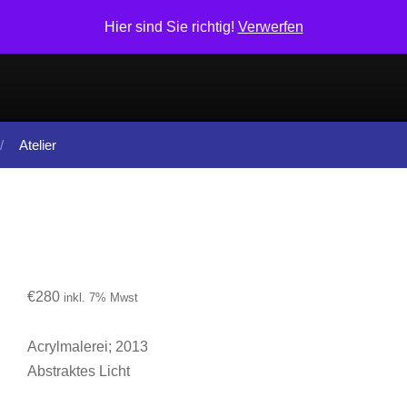
Hier sind Sie richtig!
Verwerfen
Atelier
€
280
inkl. 7% Mwst
Acrylmalerei; 2013
Abstraktes Licht