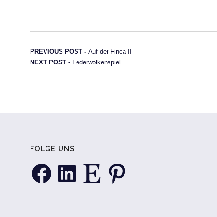
Beitragsnavigation
Previous post:
PREVIOUS POST -
Auf der Finca II
Next post:
NEXT POST -
Federwolkenspiel
FOLGE UNS
Facebook
LinkedIn
Etsy
Pinterest