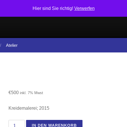
Hier sind Sie richtig!
Verwerfen
Atelier
€
500
inkl. 7% Mwst
Kreidemalerei; 2015
Sardinien I Menge
IN DEN WARENKORB