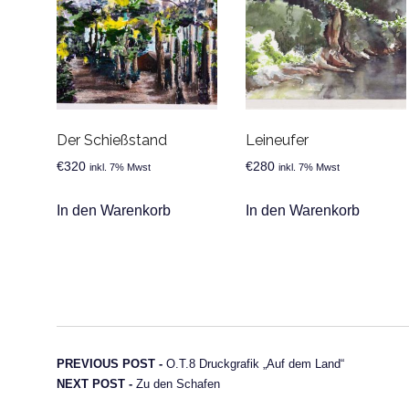
Der Schießstand
Leineufer
€
320
€
280
inkl. 7% Mwst
inkl. 7% Mwst
In den Warenkorb
In den Warenkorb
Beitragsnavigation
Previous post:
PREVIOUS POST -
O.T.8 Druckgrafik „Auf dem Land“
Next post:
NEXT POST -
Zu den Schafen