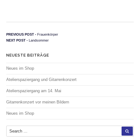
Beitragsnavigation
Previous post:
PREVIOUS POST -
Frauenkörper
Next post:
NEXT POST -
Landsommer
NEUESTE BEITRÄGE
Neues im Shop
Atelierspaziergang und Gitarrenkonzert
Atelierspaziergang am 14. Mai
Gitarrenkonzert vor meinen Bildern
Neues im Shop
Search for:
SEA