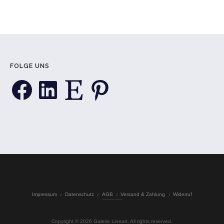
FOLGE UNS
Facebook
LinkedIn
Etsy
Pinterest
Impressum
Datenschutz
AGB
Versand & Zahlung
Widerruf
Copyright © 2026 Galerie Lineart. All rights reserved.