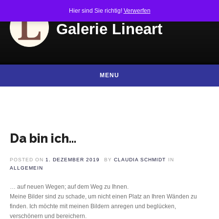
Skip to content
Hier sind Sie richtig!
Verwerfen
Galerie Lineart
MENU
Da bin ich…
POSTED ON
1. DEZEMBER 2019
BY
CLAUDIA SCHMIDT
IN
ALLGEMEIN
… auf neuen Wegen; auf dem Weg zu Ihnen.
Meine Bilder sind zu schade, um nicht einen Platz an Ihren Wänden zu
finden. Ich möchte mit meinen Bildern anregen und beglücken,
verschönern und bereichern.