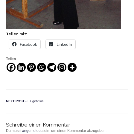
Teilen mit:
Facebook
LinkedIn
Teilen
Beitragsnavigation
Next post:
NEXT POST -
Es geht los…
Schreibe einen Kommentar
Du musst
angemeldet
sein, um einen Kommentar abzugeben.